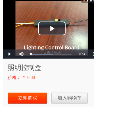
Play
Video
Mute
Remaining
-0:54
Loaded
:
Progress
:
Play
Fullscreen
0%
0%
Time
照明控制盒
价格：
￥ 0.00
立即购买
加入购物车
商品信息
购买记录
顾客评论
买家问答