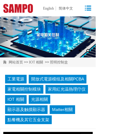
English
简体中文
网站首页
>>
IOT 相關
>>
照明控制盒
工業電源
開放式電源模组及相關PCBA
家電相關控制模块
家用紅光温熱理疗仪
IOT 相關
光源相關
顯示器及触摸顯示器
Matter相關
點餐機及其它五金支架