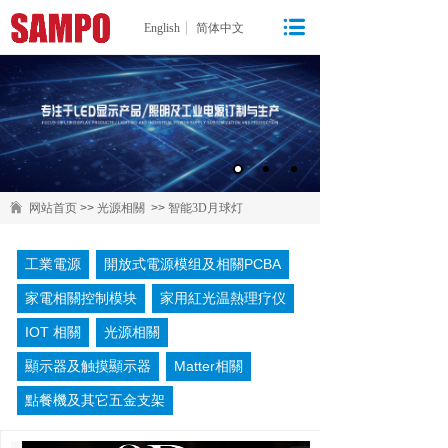
English
简体中文
网站首页
>>
光源相關
>>
智能3D月球灯
工業電源
開放式電源模组及相關PCBA
家電相關控制模块
家用紅光温熱理疗仪
IOT 相關
光源相關
顯示器及触摸顯示器
Matter相關
點餐機及其它五金支架