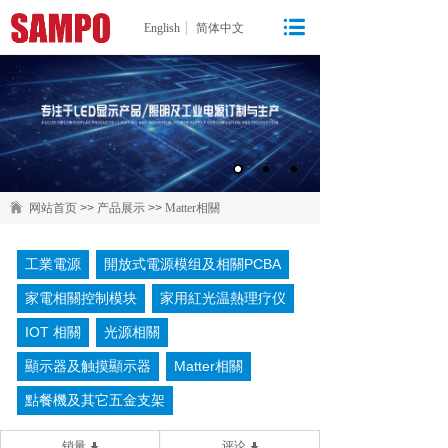
English
简体中文
网站首页
>>
产品展示
>>
Matter相關
工業電源
開放式電源模组及相關PCBA
家電相關控制模块
家用紅光温熱理疗仪
IOT 相關
光源相關
顯示器及触摸顯示器
Matter相關
點餐機及其它五金支架
销量
评论